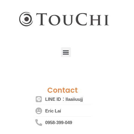
跳
至
主
要
內
容
M
e
n
u
Contact
LINE ID：llaaiiuujj
Eric Lai
0958-399-049